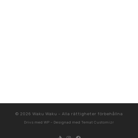
© 2026
Waku Waku
– Alla rättigheter förbehållna
Drivs med
WP
– Designad med
Temat Customizr